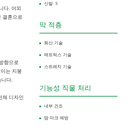
신발: S
니다. 야외
운 결혼으로
막 적층
화산 기술
매트릭스 기술
 방향으로
스트레치 기술
보이는 지붕
습니다.
기능성 직물 처리
전체 디자인
내부 건조
땀 마크 예방