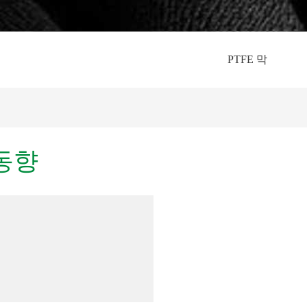
PTFE 막
동향