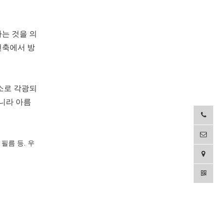
는 것을 의
건축에서 방
소로 각광되
니라 아름
 필름 등. 우