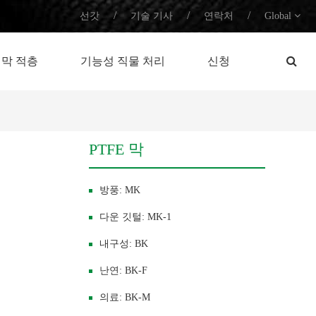
/
/
/
선갓
기술 기사
연락처
Global
막 적층
기능성 직물 처리
신청
PTFE 막
방풍: MK
다운 깃털: MK-1
내구성: BK
난연: BK-F
의료: BK-M