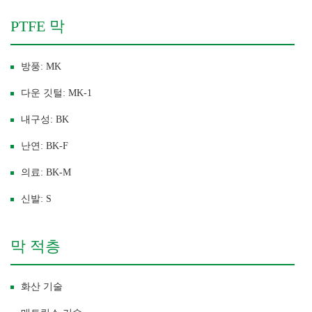
PTFE 막
방풍: MK
다운 깃털: MK-1
내구성: BK
난연: BK-F
의료: BK-M
신발: S
막 적층
화산 기술